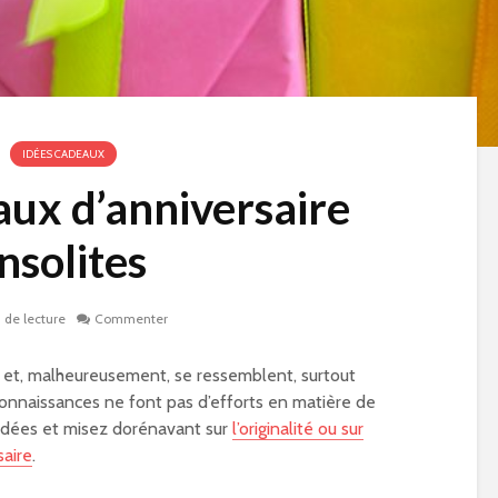
IDÉES CADEAUX
aux d’anniversaire
insolites
 de lecture
Commenter
t et, malheureusement, se ressemblent, surtout
 connaissances ne font pas d’efforts en matière de
 idées et misez dorénavant sur
l’originalité ou sur
saire
.